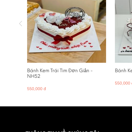
 Gửi Yêu
Bánh Kem Trái Tim Đơn Giản -
Bánh Ke
NH52
550,000 
550,000 đ