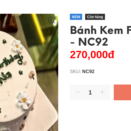
NEW
Còn hàng
Bánh Kem P
- NC92
270,000đ
SKU:
NC92