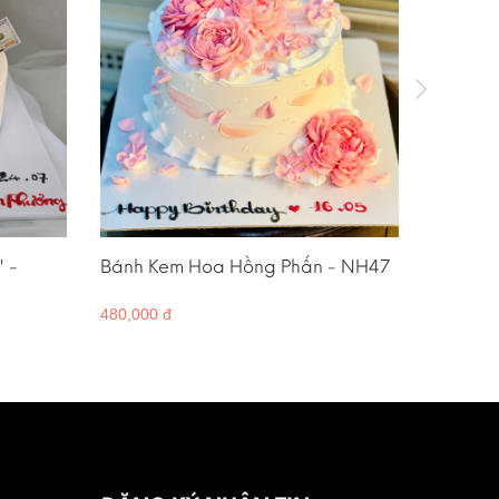
" -
Bánh Kem Hoa Hồng Phấn - NH47
Bánh K
480,000 đ
400,000 