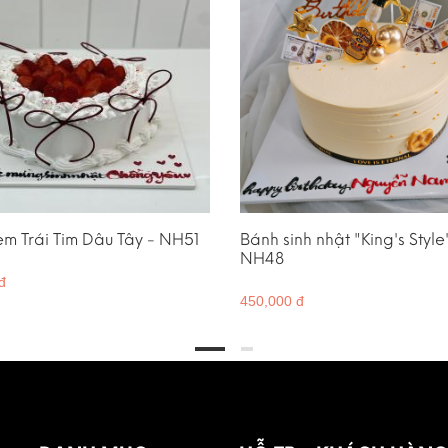
m Trái Tim Dâu Tây - NH51
Bánh sinh nhật "King's Style
NH48
đ
450,000 đ