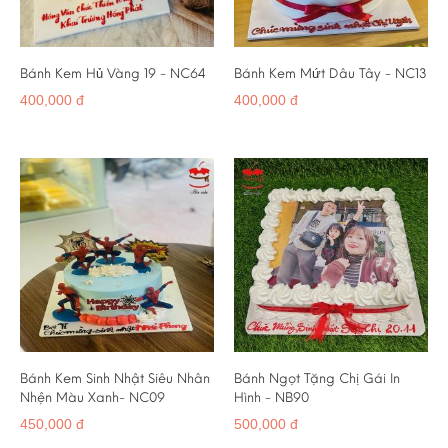
Bánh Kem Hủ Vàng 19 - NC64
Bánh Kem Mứt Dâu Tây - NC13
400,000 đ
400,000 đ
Bánh Kem Sinh Nhật Siêu Nhân
Bánh Ngọt Tặng Chị Gái In
Nhện Màu Xanh- NC09
Hình - NB90
450,000 đ
500,000 đ