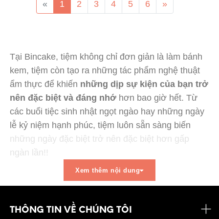
«
1
2
3
4
5
6
»
Tại Bincake, tiệm không chỉ đơn giản là làm bánh
kem, tiệm còn tạo ra những tác phẩm nghệ thuật
ẩm thực để khiến
những dịp sự kiện của bạn trở
nên đặc biệt và đáng nhớ
hơn bao giờ hết. Từ
các buổi tiệc sinh nhật ngọt ngào hay những ngày
lễ kỷ niệm hạnh phúc, tiệm luôn sẵn sàng biến
những ngày đặc biệt trở nên đặc biệt hơn gấp
ngàn lần!!
Để giữ cho những chiếc bánh kem khi đến tay bạn
Xem thêm nội dung
mà vẫn còn giữ được hương vị tươi ngon ngọt
ngào, nên t
iệm chỉ nhận làm bánh khi bạn đã
THÔNG TIN VỀ CHÚNG TÔI
đặt trước và không làm bánh sẵn
nhé ạ!! Nếu