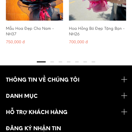
Mẫu Hoa Đẹp Cho Nam -
Hoa Hồng Bó Đẹp Tặng Bạn -
NH37
NH26
750,000 đ
700,000 đ
THÔNG TIN VỀ CHÚNG TÔI
DANH MỤC
HỖ TRỢ KHÁCH HÀNG
ĐĂNG KÝ NHẬN TIN